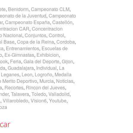
ete
Benidorm
Campeonato CLM
onato de la Juventud
Campeonato
ar
Campeonato España
Castellón
ntracion CAR
Concentracion
o Nacional
Conjuntos
Control
ol Base
Copa de la Reina
Cordoba
ca
Entrenamientos
Escuelas de
o
Ex-Gimnastas
Exhibicion
ook
Feria
Gala del Deporte
Gijon
ada
Guadalajara
Individual
La
Leganes
Leon
Logroño
Medalla
o Merito Deportivo
Murcia
Noticias
a
Recortes
Rincon del Jueves
nder
Talavera
Toledo
Valladolid
s
Villarobledo
Vision6
Youtube
oza
car