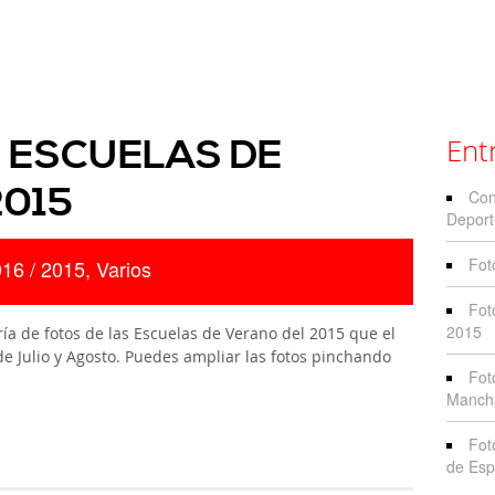
 ESCUELAS DE
Ent
2015
Con
Deport
Fot
016 /
2015
,
Varios
Fot
2015
ía de fotos de las Escuelas de Verano del 2015 que el
de Julio y Agosto. Puedes ampliar las fotos pinchando
Fot
Manch
Fot
de Esp