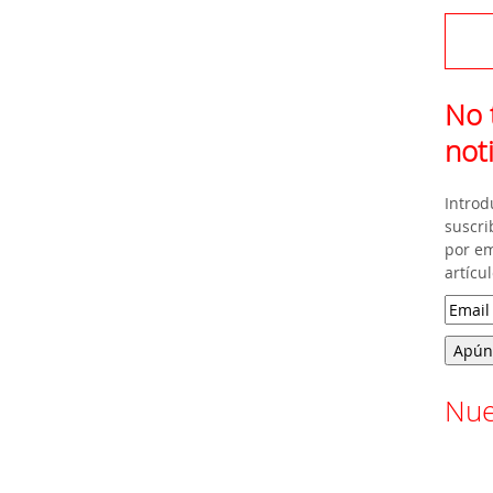
No 
not
Introd
suscri
por e
artícul
Nue