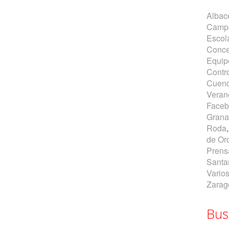
Albac
Campe
Escol
Conce
Equip
Contr
Cuen
Veran
Faceb
Gran
Roda
de Or
Prens
Santa
Vario
Zarag
Bus